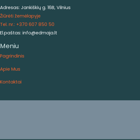
Adresas: Jankiškių g. 16B, Vilnius
Žiūrėti žemėlapyje
Tel. nr.: +370 607 850 50
El.paštas: info@edmaja.lt
Meniu
Pagrindinis
Apie Mus
Kontaktai