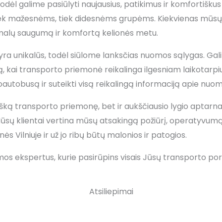
l galime pasiūlyti naujausius, patikimus ir komfortiškus
iek mažesnėms, tiek didesnėms grupėms. Kiekvienas mūsų 
ksimalų saugumą ir komfortą kelionės metu.
yra unikalūs, todėl siūlome lanksčias nuomos sąlygas. Gal
mą, kai transporto priemonė reikalinga ilgesniam laikotarpi
roautobusą ir suteikti visą reikalingą informaciją apie nu
bišką transporto priemonę, bet ir aukščiausio lygio aptar
 Mūsų klientai vertina mūsų atsakingą požiūrį, operatyvumą
s Vilniuje ir už jo ribų būtų malonios ir patogios.
ekspertus, kurie pasirūpins visais Jūsų transporto poreiki
Atsiliepimai