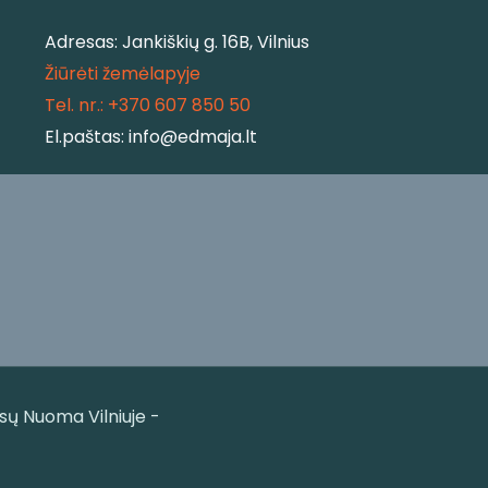
Adresas: Jankiškių g. 16B, Vilnius
Žiūrėti žemėlapyje
Tel. nr.: +370 607 850 50
El.paštas: info@edmaja.lt
ų Nuoma Vilniuje -