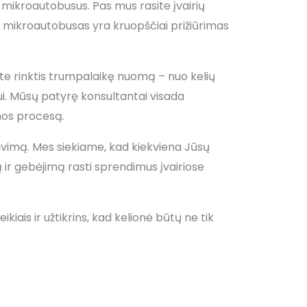
 mikroautobusus. Pas mus rasite įvairių
mikroautobusas yra kruopščiai prižiūrimas
ite rinktis trumpalaikę nuomą – nuo kelių
ui. Mūsų patyrę konsultantai visada
omos procesą.
navimą. Mes siekiame, kad kiekviena Jūsų
 ir gebėjimą rasti sprendimus įvairiose
ais ir užtikrins, kad kelionė būtų ne tik