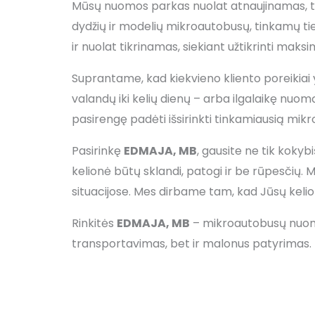
Mūsų nuomos parkas nuolat atnaujinamas, todė
dydžių ir modelių mikroautobusų, tinkamų t
ir nuolat tikrinamas, siekiant užtikrinti ma
Suprantame, kad kiekvieno kliento poreikiai 
valandų iki kelių dienų – arba ilgalaikę nuo
pasirengę padėti išsirinkti tinkamiausią mik
Pasirinkę
EDMAJA, MB
, gausite ne tik koky
kelionė būtų sklandi, patogi ir be rūpesčių.
situacijose. Mes dirbame tam, kad Jūsų kelionė
Rinkitės
EDMAJA, MB
– mikroautobusų nuomos 
transportavimas, bet ir malonus patyrimas.