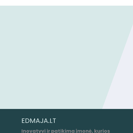
EDMAJA.LT
Inovatyvi ir patikima įmonė, kurios