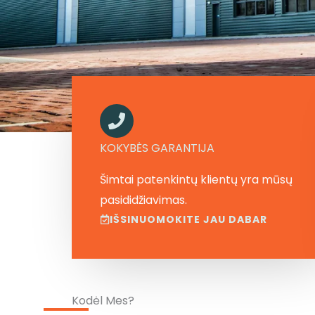
KOKYBĖS GARANTIJA
Šimtai patenkintų klientų yra mūsų
pasididžiavimas.
IŠSINUOMOKITE JAU DABAR
Kodėl Mes?