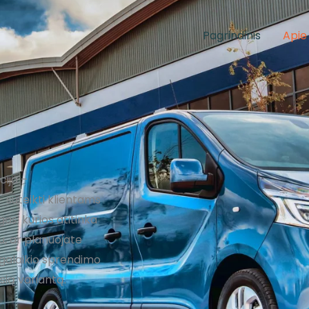
Pagrindinis
Apie
cija –
 suteikti klientams
s, kurios atitinka
bu, ar planuojate
lgalaikio sprendimo
sią variantą.